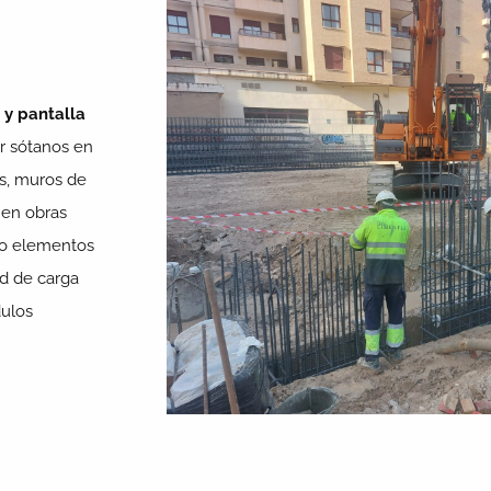
 y pantalla
ir sótanos en
as, muros de
s en obras
omo elementos
ad de carga
dulos