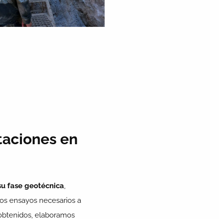
taciones en
su fase geotécnica
,
 los ensayos necesarios a
s obtenidos, elaboramos