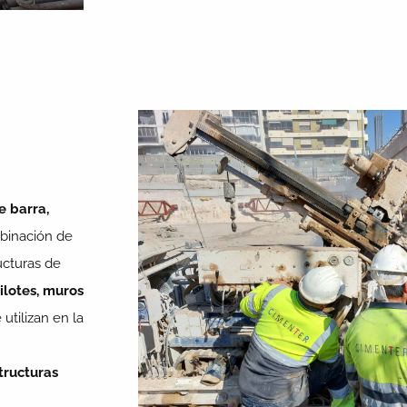
e barra,
mbinación de
ucturas de
ilotes, muros
 utilizan en la
tructuras